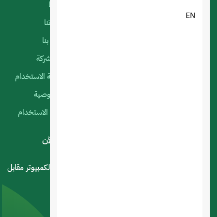
تصميم تطبيقات الجوال
أعمالنا
EN
البرمجة المخصصة
منتجاتنا
تصميم متجر الكتروني
اتصل بنا
تصميم المواقع الالكترونية
عن الشركة
استضافة المواقع
سياسة الاستخدام
التسويق الإلكتروني
الخصوصية
السيرفرات السحابية
شروط الاستخدام
لديك استفسار أو اقتراح؟ .. اتصل بنا الآن
المملكة العربية السعودية - الرياض - حي العليا سوق الكمبيوتر مقابل
مركز الخليج التجاري
0545336107