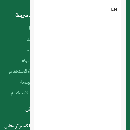
EN
خدماتنا
روابط سريعة
تصميم تطبيقات الجوال
أعمالنا
البرمجة الخاصة
منتجاتنا
تصميم متجر الكتروني
اتصل بنا
تصميم المواقع الالكترونية
عن الشركة
استضافة المواقع
سياسة الاستخدام
التسويق الإلكتروني
الخصوصية
السيرفرات السحابية
شروط الاستخدام
لديك استفسار أو اقتراح؟ .. اتصل بنا الآن
المملكة العربية السعودية - الرياض - حي العليا سوق الكمبيوتر مقابل