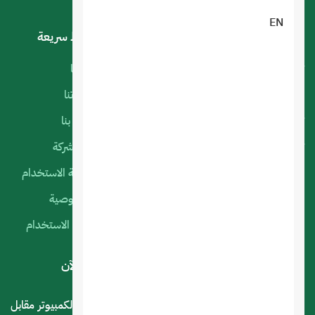
EN
خدماتنا
روابط سريعة
تصميم تطبيقات الجوال
أعمالنا
البرمجة الخاصة
منتجاتنا
تصميم متجر الكتروني
اتصل بنا
تصميم المواقع الالكترونية
عن الشركة
استضافة المواقع
سياسة الاستخدام
التسويق الإلكتروني
الخصوصية
السيرفرات السحابية
شروط الاستخدام
لديك استفسار أو اقتراح؟ .. اتصل بنا الآن
المملكة العربية السعودية - الرياض - حي العليا سوق الكمبيوتر مقابل