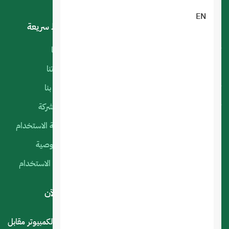
EN
خدماتنا
روابط سريعة
تصميم تطبيقات الجوال
أعمالنا
البرمجة الخاصة
منتجاتنا
تصميم متجر الكتروني
اتصل بنا
تصميم المواقع الالكترونية
عن الشركة
استضافة المواقع
سياسة الاستخدام
التسويق الإلكتروني
الخصوصية
السيرفرات السحابية
شروط الاستخدام
لديك استفسار أو اقتراح؟ .. اتصل بنا الآن
المملكة العربية السعودية - الرياض - حي العليا سوق الكمبيوتر مقابل