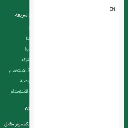
EN
خدماتنا
روابط سريعة
تصميم تطبيقات الجوال
أعمالنا
البرمجة الخاصة
منتجاتنا
تصميم متجر الكتروني
اتصل بنا
تصميم المواقع الالكترونية
عن الشركة
استضافة المواقع
سياسة الاستخدام
التسويق الإلكتروني
الخصوصية
السيرفرات السحابية
شروط الاستخدام
لديك استفسار أو اقتراح؟ .. اتصل بنا الآن
المملكة العربية السعودية - الرياض - حي العليا سوق الكمبيوتر مقابل