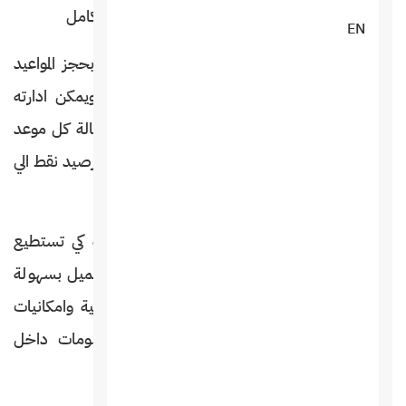
ومعرفة رصيد العميل ومدفوعاته بشكل كامل
EN
لذلك نحن قمنا بتوفير كافة الخدمات المتعلقة بحجز المواعيد
وادارة الفواتير بشكل كامل وسهل الاستخدام ويمكن ادارته
ورؤية المواعيد الخاصة باليوم والمواعيد القادمة وحالة كل موعد
من حضور وتأخير وعدم حضور واعتذار واضافته كرصيد نقط الي
حساب كل عميل واظهارة في حسابة
مع نظام فواتير ومبيعات متكامل يعمل بسهولة كي تستطيع
تلبية طلبات العملاء وبيع المنتجات المختلفة لكل عميل بسهولة
ويسر نحن نوفر الكثير من الانظمة باحترافية عالية وامكانيات
طباعة لكل موعد وكل يوم وطباعة كافة المعلومات داخل
البرنامج الخاص بنا