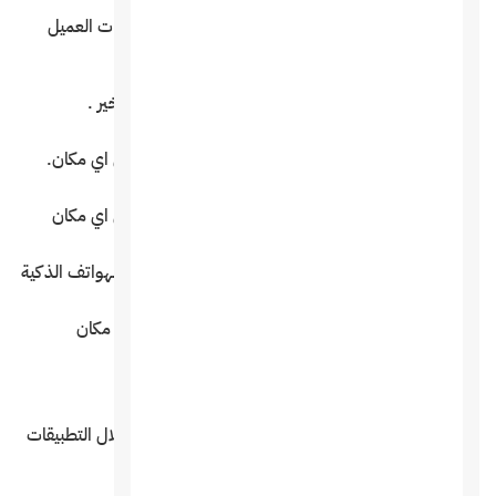
نظام محاسبي متكامل لعرض مدفوعات ومشتريات العميل
كاملة .
نظام تقييم العملاء والحضور والغاء المواعيد والتأخير .
نظام سهل ومرن في التحكم يمكن التحكم به من اي مكان.
العمل بنظام erp systems وتصفح البرنامج من اي مكان
امكانية عمل تطبيقات للبرنامج تعمل من خلال الهواتف الذكية
الربط مع الجوال وامكانية تصفح البرنامج من اي مكان
توافق كامل مع معايير الويب الحديثة
احصل علي تطبيقات للعملاء لحجز موعد من خلال التطبيقات
مباشرة