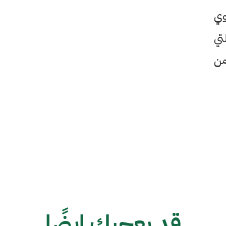
وي
تي
من
قد يعجبك ايضًا