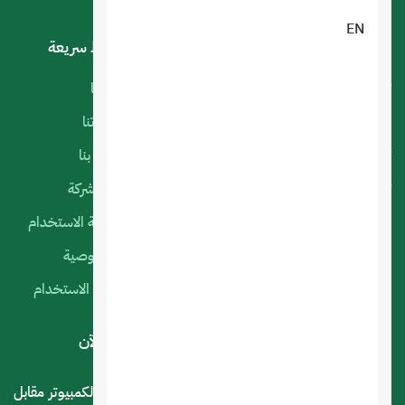
EN
خدماتنا
روابط سريعة
تصميم تطبيقات الجوال
أعمالنا
البرمجة الخاصة
منتجاتنا
تصميم متجر الكتروني
اتصل بنا
تصميم المواقع الالكترونية
عن الشركة
استضافة المواقع
سياسة الاستخدام
التسويق الإلكتروني
الخصوصية
السيرفرات السحابية
شروط الاستخدام
لديك استفسار أو اقتراح؟ .. اتصل بنا الآن
المملكة العربية السعودية - الرياض - حي العليا سوق الكمبيوتر مقابل