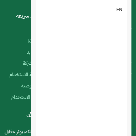
EN
خدماتنا
روابط سريعة
تصميم تطبيقات الجوال
أعمالنا
البرمجة الخاصة
منتجاتنا
استضافة المواقع
اتصل بنا
تصميم متجر الكتروني
عن الشركة
تصميم المواقع الالكترونية
سياسة الاستخدام
التسويق الإلكتروني
الخصوصية
السيرفرات السحابية
شروط الاستخدام
لديك استفسار أو اقتراح؟ .. اتصل بنا الآن
المملكة العربية السعودية - الرياض - حي العليا سوق الكمبيوتر مقابل