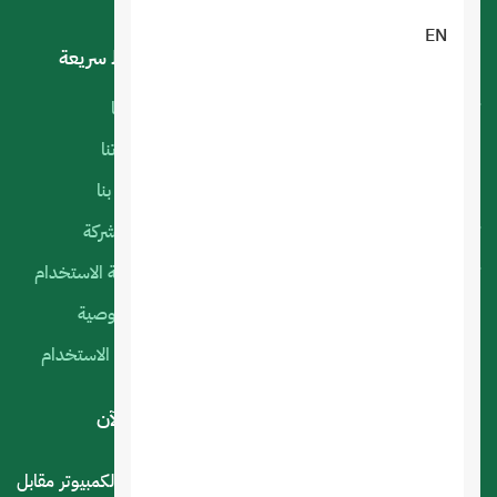
EN
خدماتنا
روابط سريعة
تصميم تطبيقات الجوال
أعمالنا
البرمجة الخاصة
منتجاتنا
استضافة المواقع
اتصل بنا
تصميم متجر الكتروني
عن الشركة
تصميم المواقع الالكترونية
سياسة الاستخدام
التسويق الإلكتروني
الخصوصية
السيرفرات السحابية
شروط الاستخدام
لديك استفسار أو اقتراح؟ .. اتصل بنا الآن
المملكة العربية السعودية - الرياض - حي العليا سوق الكمبيوتر مقابل