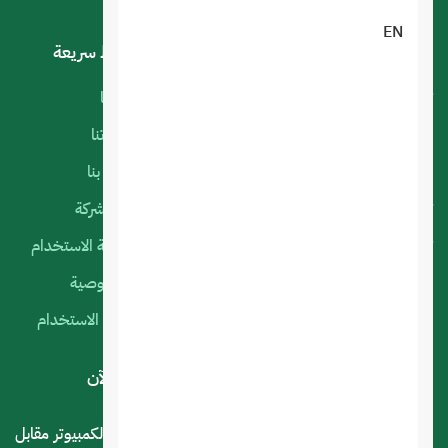
EN
خدماتنا
روابط سريعة
تصميم تطبيقات الجوال
أعمالنا
البرمجة الخاصة
منتجاتنا
استضافة المواقع
اتصل بنا
تصميم متجر الكتروني
عن الشركة
تصميم المواقع الالكترونية
سياسة الاستخدام
التسويق الإلكتروني
الخصوصية
السيرفرات السحابية
شروط الاستخدام
لديك استفسار أو اقتراح؟ .. اتصل بنا الآن
المملكة العربية السعودية - الرياض - حي العليا سوق الكمبيوتر مقابل