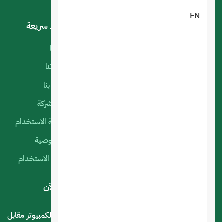
EN
خدماتنا
روابط سريعة
البرمجة الخاصة
أعمالنا
تصميم تطبيقات الجوال
منتجاتنا
تصميم متجر الكتروني
اتصل بنا
تصميم المواقع الالكترونية
عن الشركة
استضافة المواقع
سياسة الاستخدام
التسويق الإلكتروني
الخصوصية
السيرفرات السحابية
شروط الاستخدام
لديك استفسار أو اقتراح؟ .. اتصل بنا الآن
المملكة العربية السعودية - الرياض - حي العليا سوق الكمبيوتر مقابل