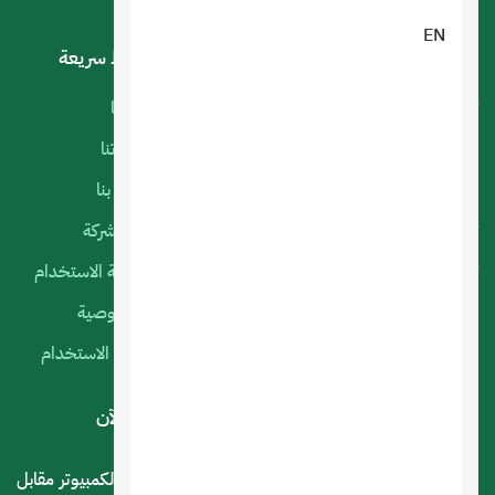
EN
خدماتنا
روابط سريعة
تصميم تطبيقات الجوال
أعمالنا
البرمجة الخاصة
منتجاتنا
استضافة المواقع
اتصل بنا
تصميم متجر الكتروني
عن الشركة
تصميم المواقع الالكترونية
سياسة الاستخدام
التسويق الإلكتروني
الخصوصية
السيرفرات السحابية
شروط الاستخدام
لديك استفسار أو اقتراح؟ .. اتصل بنا الآن
المملكة العربية السعودية - الرياض - حي العليا سوق الكمبيوتر مقابل