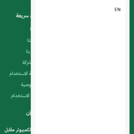
EN
خدماتنا
روابط سريعة
تصميم تطبيقات الجوال
أعمالنا
البرمجة الخاصة
منتجاتنا
استضافة المواقع
اتصل بنا
تصميم متجر الكتروني
عن الشركة
تصميم المواقع الالكترونية
سياسة الاستخدام
التسويق الإلكتروني
الخصوصية
السيرفرات السحابية
شروط الاستخدام
لديك استفسار أو اقتراح؟ .. اتصل بنا الآن
المملكة العربية السعودية - الرياض - حي العليا سوق الكمبيوتر مقابل