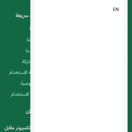
EN
خدماتنا
روابط سريعة
تصميم تطبيقات الجوال
أعمالنا
البرمجة الخاصة
منتجاتنا
تصميم متجر الكتروني
اتصل بنا
تصميم المواقع الالكترونية
عن الشركة
استضافة المواقع
سياسة الاستخدام
التسويق الإلكتروني
الخصوصية
السيرفرات السحابية
شروط الاستخدام
لديك استفسار أو اقتراح؟ .. اتصل بنا الآن
المملكة العربية السعودية - الرياض - حي العليا سوق الكمبيوتر مقابل