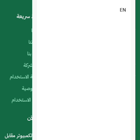
EN
خدماتنا
روابط سريعة
تصميم تطبيقات الجوال
أعمالنا
البرمجة الخاصة
منتجاتنا
استضافة المواقع
اتصل بنا
تصميم متجر الكتروني
عن الشركة
تصميم المواقع الالكترونية
سياسة الاستخدام
التسويق الإلكتروني
الخصوصية
السيرفرات السحابية
شروط الاستخدام
لديك استفسار أو اقتراح؟ .. اتصل بنا الآن
المملكة العربية السعودية - الرياض - حي العليا سوق الكمبيوتر مقابل