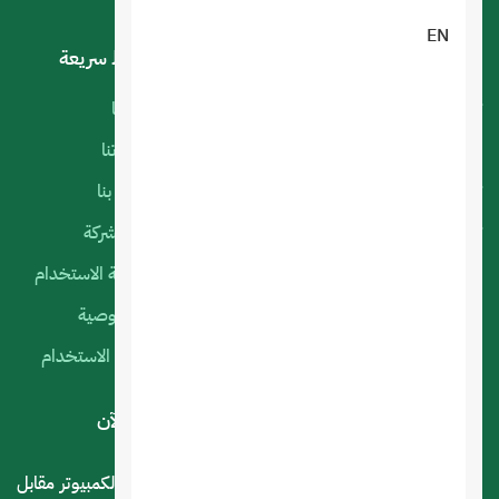
EN
خدماتنا
روابط سريعة
تصميم تطبيقات الجوال
أعمالنا
البرمجة الخاصة
منتجاتنا
تصميم متجر الكتروني
اتصل بنا
تصميم المواقع الالكترونية
عن الشركة
استضافة المواقع
سياسة الاستخدام
التسويق الإلكتروني
الخصوصية
السيرفرات السحابية
شروط الاستخدام
لديك استفسار أو اقتراح؟ .. اتصل بنا الآن
المملكة العربية السعودية - الرياض - حي العليا سوق الكمبيوتر مقابل