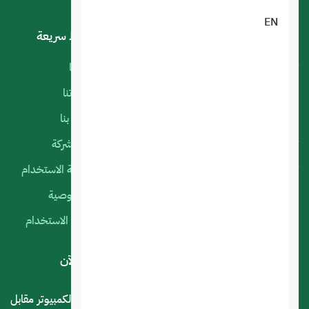
EN
خدماتنا
روابط سريعة
تصميم تطبيقات الجوال
أعمالنا
البرمجة الخاصة
منتجاتنا
استضافة المواقع
اتصل بنا
تصميم متجر الكتروني
عن الشركة
تصميم المواقع الالكترونية
سياسة الاستخدام
التسويق الإلكتروني
الخصوصية
السيرفرات السحابية
شروط الاستخدام
لديك استفسار أو اقتراح؟ .. اتصل بنا الآن
المملكة العربية السعودية - الرياض - حي العليا سوق الكمبيوتر مقابل