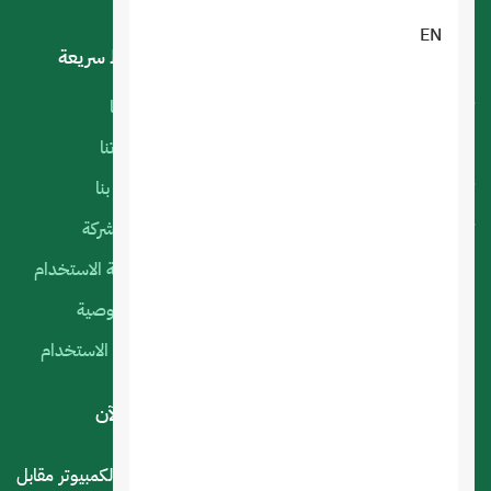
EN
خدماتنا
روابط سريعة
تصميم تطبيقات الجوال
أعمالنا
البرمجة الخاصة
منتجاتنا
تصميم متجر الكتروني
اتصل بنا
تصميم المواقع الالكترونية
عن الشركة
استضافة المواقع
سياسة الاستخدام
التسويق الإلكتروني
الخصوصية
السيرفرات السحابية
شروط الاستخدام
لديك استفسار أو اقتراح؟ .. اتصل بنا الآن
المملكة العربية السعودية - الرياض - حي العليا سوق الكمبيوتر مقابل