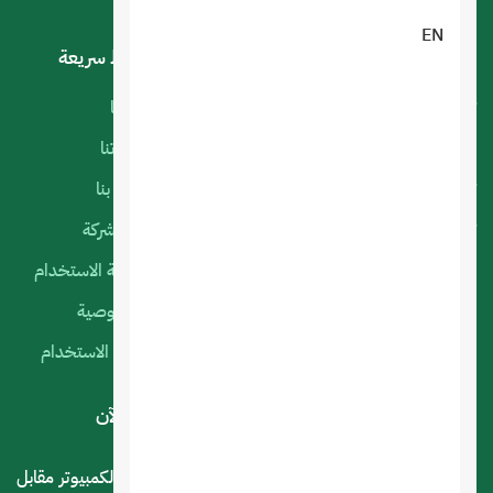
EN
خدماتنا
روابط سريعة
تصميم تطبيقات الجوال
أعمالنا
البرمجة الخاصة
منتجاتنا
تصميم متجر الكتروني
اتصل بنا
تصميم المواقع الالكترونية
عن الشركة
استضافة المواقع
سياسة الاستخدام
التسويق الإلكتروني
الخصوصية
السيرفرات السحابية
شروط الاستخدام
لديك استفسار أو اقتراح؟ .. اتصل بنا الآن
المملكة العربية السعودية - الرياض - حي العليا سوق الكمبيوتر مقابل