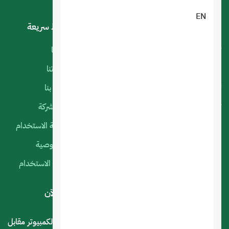
EN
خدماتنا
روابط سريعة
تصميم تطبيقات الجوال
أعمالنا
البرمجة الخاصة
منتجاتنا
تصميم متجر الكتروني
اتصل بنا
تصميم المواقع الالكترونية
عن الشركة
استضافة المواقع
سياسة الاستخدام
التسويق الإلكتروني
الخصوصية
السيرفرات السحابية
شروط الاستخدام
لديك استفسار أو اقتراح؟ .. اتصل بنا الآن
المملكة العربية السعودية - الرياض - حي العليا سوق الكمبيوتر مقابل