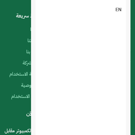
EN
خدماتنا
روابط سريعة
تصميم تطبيقات الجوال
أعمالنا
البرمجة الخاصة
منتجاتنا
تصميم متجر الكتروني
اتصل بنا
تصميم المواقع الالكترونية
عن الشركة
استضافة المواقع
سياسة الاستخدام
التسويق الإلكتروني
الخصوصية
السيرفرات السحابية
شروط الاستخدام
لديك استفسار أو اقتراح؟ .. اتصل بنا الآن
المملكة العربية السعودية - الرياض - حي العليا سوق الكمبيوتر مقابل