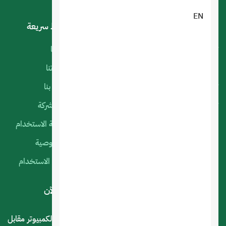
EN
خدماتنا
روابط سريعة
تصميم تطبيقات الجوال
أعمالنا
البرمجة الخاصة
منتجاتنا
تصميم متجر الكتروني
اتصل بنا
تصميم المواقع الالكترونية
عن الشركة
استضافة المواقع
سياسة الاستخدام
التسويق الإلكتروني
الخصوصية
السيرفرات السحابية
شروط الاستخدام
لديك استفسار أو اقتراح؟ .. اتصل بنا الآن
المملكة العربية السعودية - الرياض - حي العليا سوق الكمبيوتر مقابل