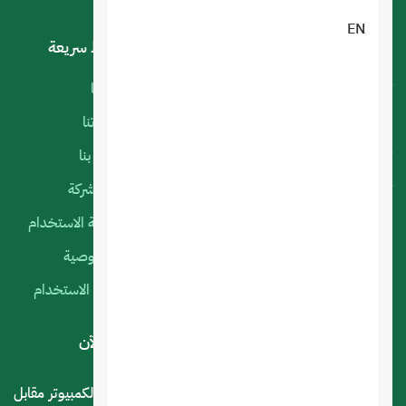
EN
خدماتنا
روابط سريعة
تصميم تطبيقات الجوال
أعمالنا
البرمجة الخاصة
منتجاتنا
تصميم متجر الكتروني
اتصل بنا
تصميم المواقع الالكترونية
عن الشركة
استضافة المواقع
سياسة الاستخدام
التسويق الإلكتروني
الخصوصية
السيرفرات السحابية
شروط الاستخدام
لديك استفسار أو اقتراح؟ .. اتصل بنا الآن
المملكة العربية السعودية - الرياض - حي العليا سوق الكمبيوتر مقابل